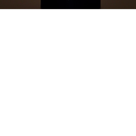
TEL
share
MAIWAIの日々
ブログ
5
06
12
19
2022
2021
美食も追及
フレーバーウォーターや
ハーブコーディアルなど
お飲み物
研究中
お飲み物