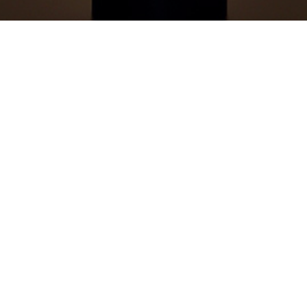
TEL
share
MAIWAIの日々
ブログ
5
17
5
06
2022
2022
メニュー考案中…その2
美食も追及
ブログ
お飲み物