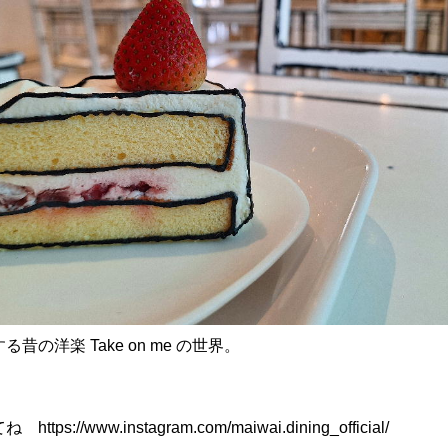
昔の洋楽 Take on me の世界。
見てね
https://www.instagram.com/maiwai.dining_official/