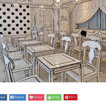
hare
Hatena
Pocket
feedly
Pin it